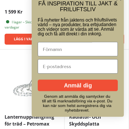
FÅ INSPIRATION TILL JAKT &
FRILUFTSLIV
1 599 Kr
299 Kr
Få nyheter från jaktens och friluftslivets
I lager – Skickas inom 1–3
I lager – Skickas inom 1–3
värld – nya produkter, bra erbjudanden
vardagar
vardagar
och videor som är värda att se. Anmäl
dig och få allt direkt i din inkorg.
LÄGG I VARUKORGEN
LÄGG I VARUKORGEN
Anmäl dig
Genom att anmäla dig samtycker du
till att få marknadsföring via e-post. Du
kan när som helst avregistrera dig via
nyhetsbrevet.
Lanternupphängning
Radiator- Och
för träd – Petromax
Skyddsplatta