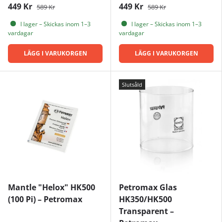
449 Kr
449 Kr
589 Kr
589 Kr
I lager – Skickas inom 1–3
I lager – Skickas inom 1–3
vardagar
vardagar
LÄGG I VARUKORGEN
LÄGG I VARUKORGEN
Slutsåld
Mantle "Helox" HK500
Petromax Glas
(100 Pi) – Petromax
HK350/HK500
Transparent –