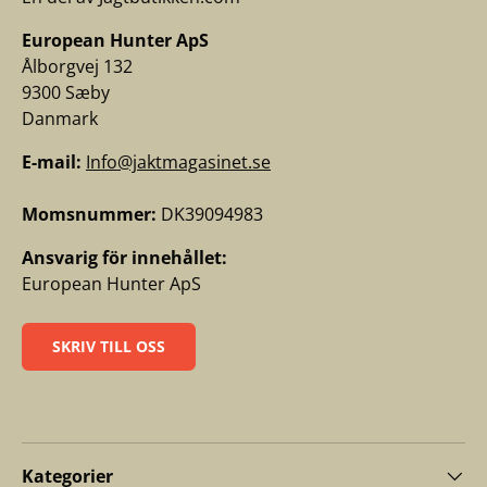
European Hunter ApS
Ålborgvej 132
9300 Sæby
Danmark
E-mail:
Info@jaktmagasinet.se
Momsnummer:
DK39094983
Ansvarig för innehållet:
European Hunter ApS
SKRIV TILL OSS
Kategorier