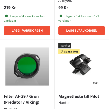
Armytek
219 Kr
99 Kr
I lager – Skickas inom 1–3
I lager – Skickas inom 1–3
vardagar
vardagar
LÄGG I VARUKORGEN
LÄGG I VARUKORGEN
Slutsåld
Spara 10%
Filter AF-39 / Grön
Magnetfäste till Pilot
(Predator / Viking)
Hunter
Armytek