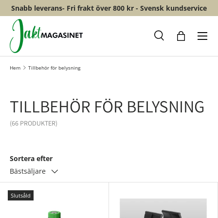
Snabb leverans- Fri frakt över 800 kr - Svensk kundservice
HOPPA TILL INNEHÅLL
Meny
Sök
Shopping
Hem
Tillbehör för belysning
TILLBEHÖR FÖR BELYSNING
(66 PRODUKTER)
Sortera efter
Bästsäljare
Slutsåld