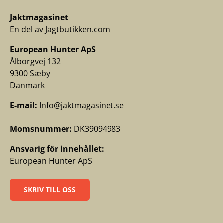
Jaktmagasinet
En del av Jagtbutikken.com
European Hunter ApS
Ålborgvej 132
9300 Sæby
Danmark
E-mail:
Info@jaktmagasinet.se
Momsnummer:
DK39094983
Ansvarig för innehållet:
European Hunter ApS
SKRIV TILL OSS