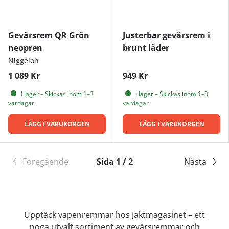
Gevärsrem QR Grön
Justerbar gevärsrem i
neopren
brunt läder
Niggeloh
1 089 Kr
949 Kr
I lager – Skickas inom 1–3
I lager – Skickas inom 1–3
vardagar
vardagar
LÄGG I VARUKORGEN
LÄGG I VARUKORGEN
Föregående
Sida 1 / 2
Nästa
Upptäck vapenremmar hos Jaktmagasinet – ett
noga utvalt sortiment av gevärsremmar och