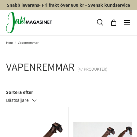
Snabb leverans- Fri frakt över 800 kr - Svensk kundservice
HOPPA TILL INNEHÅLL
Meny
Sök
Shopping
Hem
Vapenremmar
VAPENREMMAR
(47 PRODUKTER)
Sortera efter
Bästsäljare