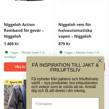
Niggeloh Action
Niggeloh rem för
Remband för gevär –
halvautomatiska
Niggeloh
vapen – Niggeloh
1 469 Kr
879 Kr
I lager – Skickas inom 1–3
I lager – Skickas inom 1–3
vardagar
vardagar
FÅ INSPIRATION TILL JAKT &
VÄLJ ALTERNATIV
VÄLJ ALTERNATIV
FRILUFTSLIV
Få nyheter från jaktens och friluftslivets
Spara 9%
värld – nya produkter, bra erbjudanden
och videor som är värda att se. Anmäl
dig och få allt direkt i din inkorg.