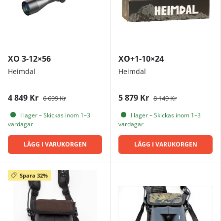
XO 3-12×56
XO+1-10×24
Heimdal
Heimdal
4 849 Kr
5 879 Kr
6 699 Kr
8 149 Kr
I lager – Skickas inom 1–3
I lager – Skickas inom 1–3
vardagar
vardagar
LÄGG I VARUKORGEN
LÄGG I VARUKORGEN
Spara 32%