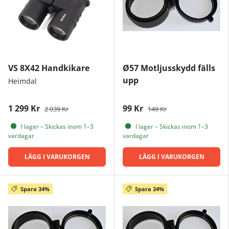
VS 8X42 Handkikare
Ø57 Motljusskydd fälls
upp
Heimdal
1 299 Kr
99 Kr
2 039 Kr
149 Kr
I lager – Skickas inom 1–3
I lager – Skickas inom 1–3
vardagar
vardagar
LÄGG I VARUKORGEN
LÄGG I VARUKORGEN
Spara 34%
Spara 34%