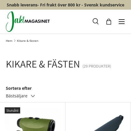
Snabb leverans- Fri frakt över 800 kr - Svensk kundservice
HOPPA TILL INNEHÅLL
Meny
Sök
Shopping
Hem
Kikare & fästen
KIKARE & FÄSTEN
(29 PRODUKTER)
Sortera efter
Bästsäljare
Slutsåld