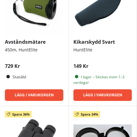
Avståndsmätare
Kikarskydd Svart
450m, HuntElite
HuntElite
729 Kr
149 Kr
Slutsåld
I lager – Skickas inom 1–3
vardagar
LÄGG I VARUKORGEN
LÄGG I VARUKORGEN
Spara 36%
Spara 34%