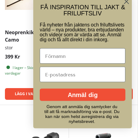
FÅ INSPIRATION TILL JAKT &
FRILUFTSLIV
Få nyheter från jaktens och friluftslivets
värld – nya produkter, bra erbjudanden
Neoprenkikarskydd
M7Xi 4-28x56 IFS G2B
och videor som är värda att se. Anmäl
Camo
Mil Dot, ballistisk
dig och få allt direkt i din inkorg.
dator, Svart
stor
Steiner
399 Kr
79 699 Kr
I lager – Skickas inom 1–3
vardagar
I lager – Skickas inom 1–3
vardagar
LÄGG I VARUKORGEN
LÄGG I VARUKORGEN
Anmäl dig
Genom att anmäla dig samtycker du
till att få marknadsföring via e-post. Du
Spara 20%
kan när som helst avregistrera dig via
nyhetsbrevet.