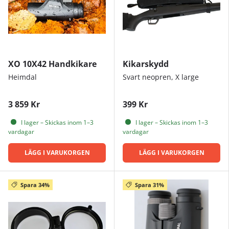
XO 10X42 Handkikare
Kikarskydd
Heimdal
Svart neopren, X large
3 859 Kr
399 Kr
I lager – Skickas inom 1–3
I lager – Skickas inom 1–3
vardagar
vardagar
LÄGG I VARUKORGEN
LÄGG I VARUKORGEN
Spara 34%
Spara 31%