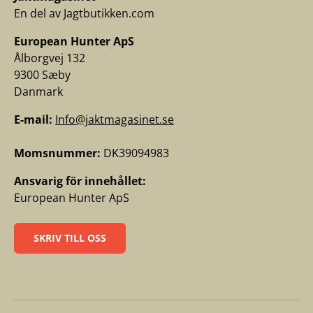
En del av Jagtbutikken.com
European Hunter ApS
Ålborgvej 132
9300 Sæby
Danmark
E-mail:
Info@jaktmagasinet.se
Momsnummer:
DK39094983
Ansvarig för innehållet:
European Hunter ApS
SKRIV TILL OSS