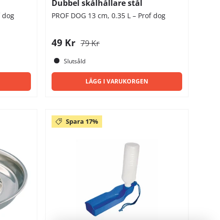
Dubbel skålhållare stål
f dog
PROF DOG 13 cm, 0.35 L – Prof dog
49 Kr
79 Kr
Slutsåld
LÄGG I VARUKORGEN
Spara 17%