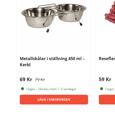
Metallskålar i ställning 450 ml –
Resefla
Kerbl
69 Kr
59 Kr
79 Kr
I lager – Skickas inom 1–3 vardagar
I lager
LÄGG I VARUKORGEN