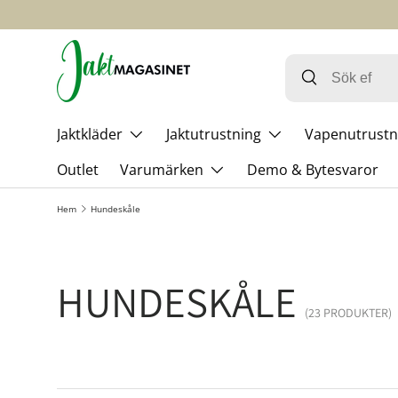
HOPPA TILL INNEHÅLL
Jaktkläder
Jaktutrustning
Vapenutrustn
Outlet
Varumärken
Demo & Bytesvaror
Hem
Hundeskåle
HUNDESKÅLE
(23 PRODUKTER)