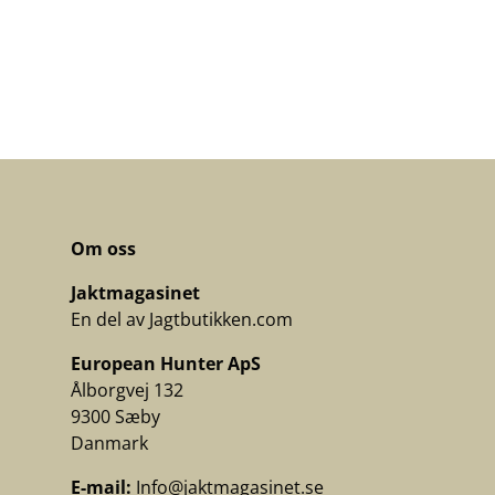
Om oss
Jaktmagasinet
En del av Jagtbutikken.com
European Hunter ApS
Ålborgvej 132
9300 Sæby
Danmark
E-mail:
Info@jaktmagasinet.se