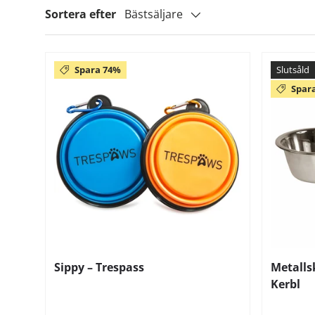
Sortera efter
Bästsäljare
Spara 74%
Slutsåld
Spar
Sippy – Trespass
Metallsk
Kerbl