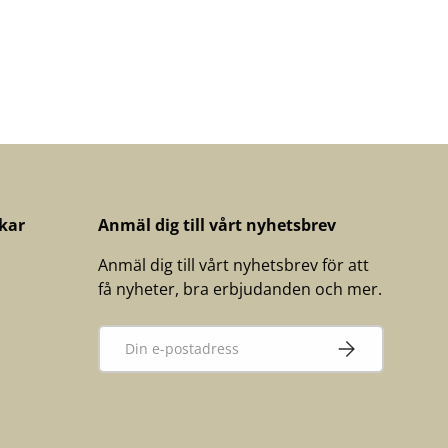
kar
Anmäl dig till vårt nyhetsbrev
Anmäl dig till vårt nyhetsbrev för att
få nyheter, bra erbjudanden och mer.
E-post
PRENUMERERA