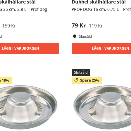
skålhållare stål
Dubbel skålhållare stål
25 cm, 2.8 L – Prof dog
PROF DOG 16 cm, 0.75 L – Pro
r
79 Kr
159 Kr
119 Kr
ld
Slutsåld
LÄGG I VARUKORGEN
LÄGG I VARUKORGEN
Slutsåld
a 18%
Spara 25%