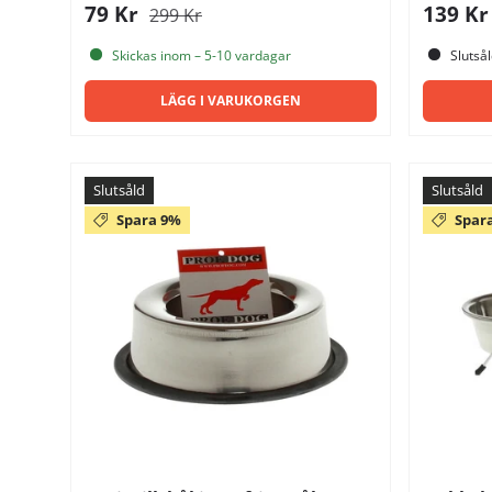
79 Kr
139 K
299 Kr
Skickas inom – 5-10 vardagar
Slutså
LÄGG I VARUKORGEN
Slutsåld
Slutsåld
Spara 9%
Spar