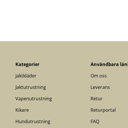
Kategorier
Användbara län
Jaktkläder
Om oss
Jaktutrustning
Leverans
Vapenutrustning
Retur
Kikare
Returportal
Hundutrustning
FAQ