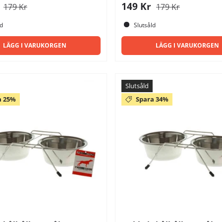
r
149 Kr
179 Kr
179 Kr
ld
Slutsåld
LÄGG I VARUKORGEN
LÄGG I VARUKORGEN
Slutsåld
a 25%
Spara 34%