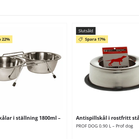
Slutsåld
a 22%
Spara 17%
ålar i ställning 1800ml –
Antispillskål i rostfritt st
PROF DOG 0.90 L – Prof dog