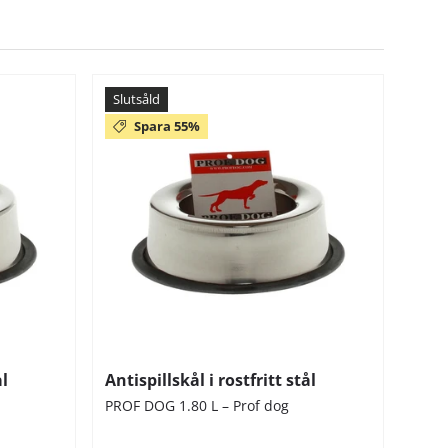
Slutsåld
Spara 55%
ål
Antispillskål i rostfritt stål
PROF DOG 1.80 L – Prof dog