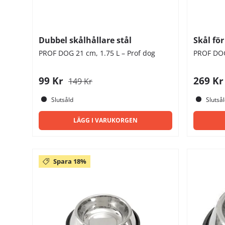
Dubbel skålhållare stål
Skål för
PROF DOG 21 cm, 1.75 L – Prof dog
PROF DOG
99 Kr
269 K
149 Kr
Slutsåld
Slutså
LÄGG I VARUKORGEN
Spara 18%