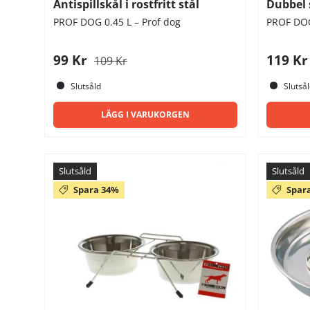
Antispillskål i rostfritt stål
Dubbel 
PROF DOG 0.45 L – Prof dog
PROF DOG 
99 Kr
119 K
109 Kr
Slutsåld
Slutså
LÄGG I VARUKORGEN
Slutsåld
Slutsåld
Spara 34%
Spar