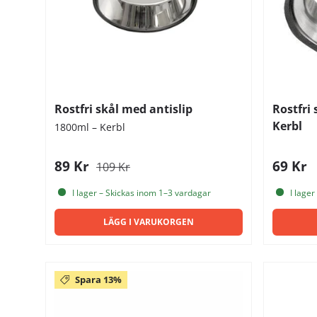
Rostfri skål med antislip
Rostfri
Kerbl
1800ml – Kerbl
89 Kr
69 Kr
109 Kr
I lager – Skickas inom 1–3 vardagar
I lager
LÄGG I VARUKORGEN
Spara 13%