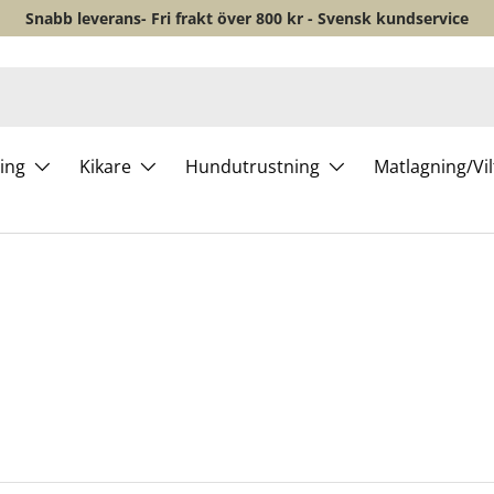
Snabb leverans- Fri frakt över 800 kr - Svensk kundservice
ing
Kikare
Hundutrustning
Matlagning/Vi