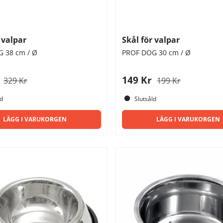
 valpar
Skål för valpar
 38 cm / Ø
PROF DOG 30 cm / Ø
r
149 Kr
329 Kr
199 Kr
ld
Slutsåld
LÄGG I VARUKORGEN
LÄGG I VARUKORGEN