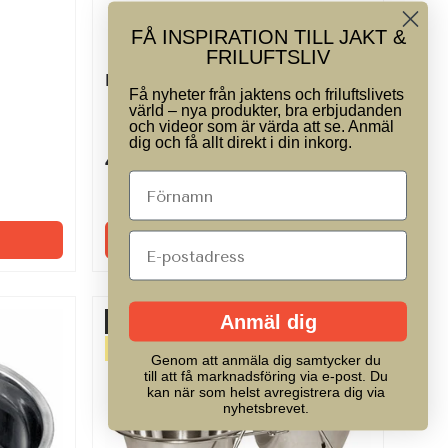
FÅ INSPIRATION TILL JAKT &
FRILUFTSLIV
Reseflaska/skål – 500 ml – Kerbl
Få nyheter från jaktens och friluftslivets
värld – nya produkter, bra erbjudanden
och videor som är värda att se. Anmäl
dig och få allt direkt i din inkorg.
49 Kr
59 Kr
I lager – Skickas inom 1–3 vardagar
LÄGG I VARUKORGEN
Anmäl dig
Slutsåld
Spara 25%
Genom att anmäla dig samtycker du
till att få marknadsföring via e-post. Du
kan när som helst avregistrera dig via
nyhetsbrevet.