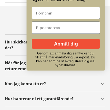
VANLIGA FRÅGOR
Hur skickar jag tillbaka ett paket eller byter
Anmäl dig
det?
Genom att anmäla dig samtycker du
till att få marknadsföring via e-post. Du
kan när som helst avregistrera dig via
När får jag mina pengar tillbaka om jag
nyhetsbrevet.
returnerar ett paket?
Kan jag kontakta er?
Hur hanterar ni ett garantiärende?