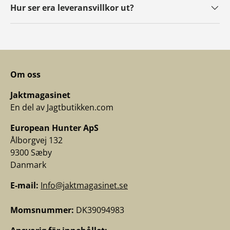
Hur ser era leveransvillkor ut?
Om oss
Jaktmagasinet
En del av Jagtbutikken.com
European Hunter ApS
Ålborgvej 132
9300 Sæby
Danmark
E-mail:
Info@jaktmagasinet.se
Momsnummer:
DK39094983