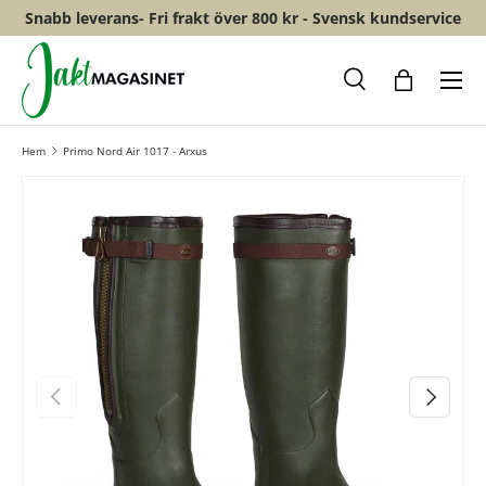
Snabb leverans- Fri frakt över 800 kr - Svensk kundservice
HOPPA TILL INNEHÅLL
Meny
Sök
Shopping
Hem
Primo Nord Air 1017 - Arxus
FÖREGÅENDE
NÄSTA