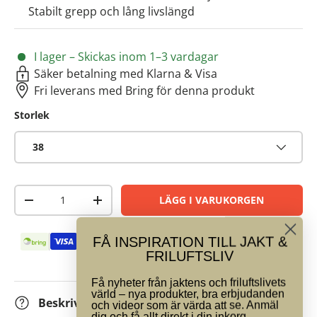
Stabilt grepp och lång livslängd
I lager – Skickas inom 1–3 vardagar
Säker betalning med Klarna & Visa
Fri leverans med Bring för denna produkt
Storlek
38
Antal
LÄGG I VARUKORGEN
-
+
Betalningsmetoder
Vi har nöjda kunder
FÅ INSPIRATION TILL JAKT &
FRILUFTSLIV
Få nyheter från jaktens och friluftslivets
värld – nya produkter, bra erbjudanden
Beskrivning
och videor som är värda att se. Anmäl
dig och få allt direkt i din inkorg.