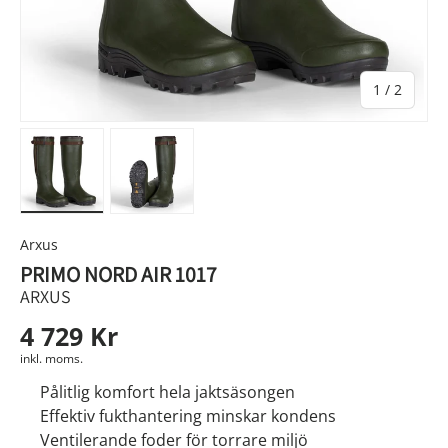
av
1
/
2
Ladda bild 1 i gallerivyn
Ladda bild 2 i gallerivyn
Arxus
PRIMO NORD AIR 1017
ARXUS
4 729 Kr
inkl. moms.
Pålitlig komfort hela jaktsäsongen
Effektiv fukthantering minskar kondens
Ventilerande foder för torrare miljö