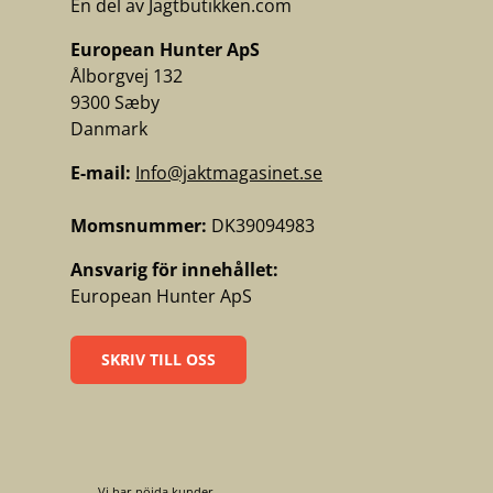
En del av Jagtbutikken.com
European Hunter ApS
Ålborgvej 132
9300 Sæby
Danmark
E-mail:
Info@jaktmagasinet.se
Momsnummer:
DK39094983
Ansvarig för innehållet:
European Hunter ApS
SKRIV TILL OSS
Vi har nöjda kunder