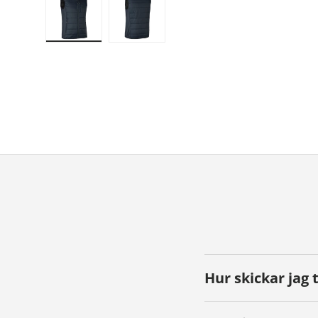
Ladda bild 1 i gallerivyn
Ladda bild 2 i gallerivyn
Hur skickar jag 