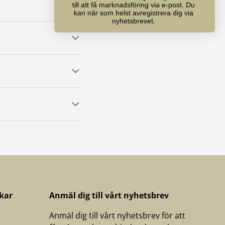
till att få marknadsföring via e-post. Du
kan när som helst avregistrera dig via
nyhetsbrevet.
kar
Anmäl dig till vårt nyhetsbrev
Anmäl dig till vårt nyhetsbrev för att