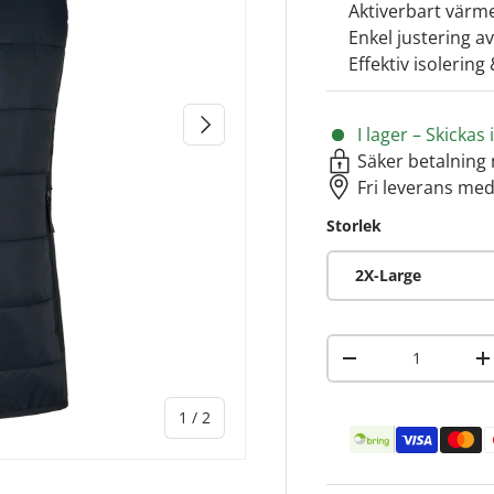
Aktiverbart vär
Enkel justering a
Effektiv isolering
NÄSTA
I lager – Skicka
Säker betalning 
Fri leverans med
Storlek
2X-Large
Antal
-
+
av
1
/
2
Betalningsmetoder