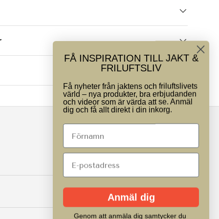
r
FÅ INSPIRATION TILL JAKT &
FRILUFTSLIV
Få nyheter från jaktens och friluftslivets
värld – nya produkter, bra erbjudanden
och videor som är värda att se. Anmäl
dig och få allt direkt i din inkorg.
Anmäl dig
Genom att anmäla dig samtycker du