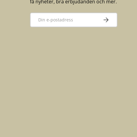
få nyheter, bra erbjudanden och mer.
E-post
PRENUMERERA