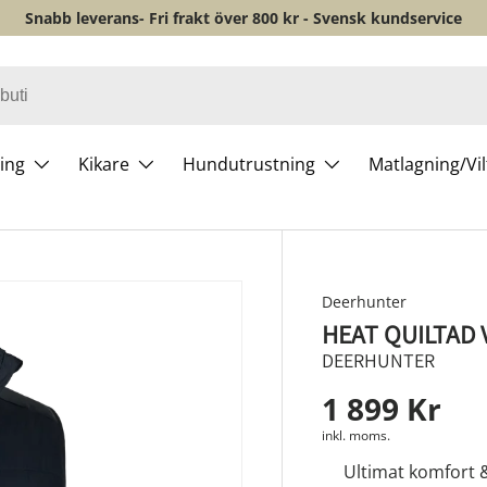
Snabb leverans- Fri frakt över 800 kr - Svensk kundservice
ing
Kikare
Hundutrustning
Matlagning/Vi
Deerhunter
HEAT QUILTAD 
DEERHUNTER
1 899 Kr
inkl. moms.
Ultimat komfort 