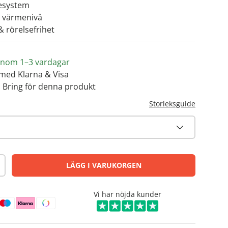
mesystem
v värmenivå
 & rörelsefrihet
s inom 1–3 vardagar
med Klarna & Visa
 Bring för denna produkt
Storleksguide
LÄGG I VARUKORGEN
Vi har nöjda kunder