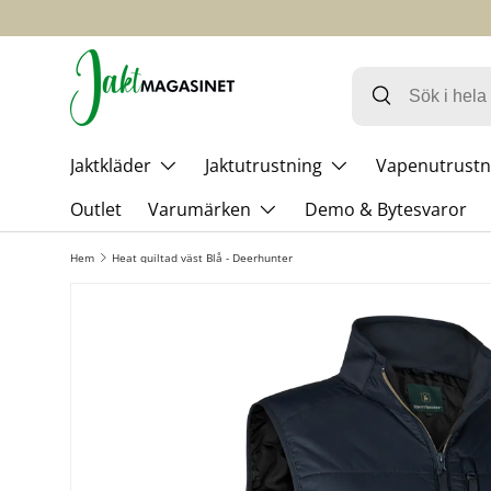
HOPPA TILL INNEHÅLL
Jaktkläder
Jaktutrustning
Vapenutrustn
Outlet
Varumärken
Demo & Bytesvaror
Hem
Heat quiltad väst Blå - Deerhunter