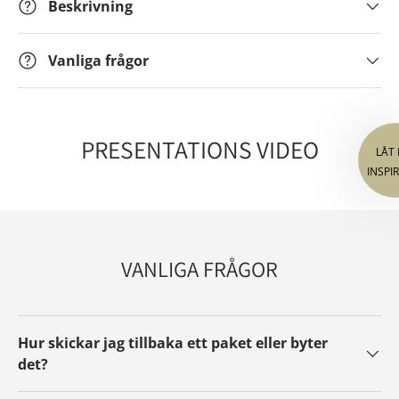
FÅ INSPIR
Beskrivning
FR
Få nyheter från 
Vanliga frågor
värld – nya pr
och videor som
dig och få allt d
PRESENTATIONS VIDEO
A
VANLIGA FRÅGOR
Genom att an
till att få mar
kan när som he
n
Hur skickar jag tillbaka ett paket eller byter
det?