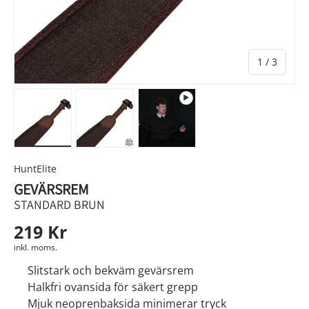
av
1
/
3
Ladda bild 1 i gallerivyn
Ladda bild 2 i gallerivyn
Spela video 1 i gallerivyn
HuntElite
GEVÄRSREM
STANDARD BRUN
219 Kr
inkl. moms.
Slitstark och bekväm gevärsrem
Halkfri ovansida för säkert grepp
Mjuk neoprenbaksida minimerar tryck