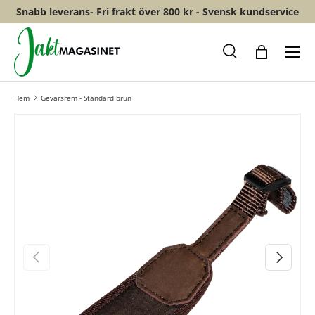
Snabb leverans- Fri frakt över 800 kr - Svensk kundservice
HOPPA TILL INNEHÅLL
Meny
Sök
Shopping
Hem
Gevärsrem - Standard brun
FÖREGÅENDE
NÄSTA