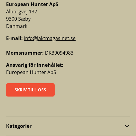
European Hunter ApS
Ålborgvej 132
9300 Sæby
Danmark
E-mail:
Info@jaktmagasinet.se
Momsnummer:
DK39094983
Ansvarig för innehållet:
European Hunter ApS
SKRIV TILL OSS
Kategorier