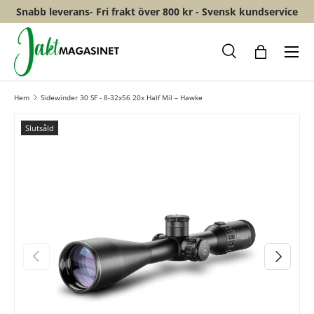
Snabb leverans- Fri frakt över 800 kr - Svensk kundservice
HOPPA TILL INNEHÅLL
Meny
Sök
Shopping
Hem
Sidewinder 30 SF - 8-32x56 20x Half Mil – Hawke
Slutsåld
FÖREGÅENDE
NÄSTA