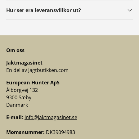
Hur ser era leveransvillkor ut?
Om oss
Jaktmagasinet
En del av Jagtbutikken.com
European Hunter ApS
Ålborgvej 132
9300 Sæby
Danmark
E-mail:
Info@jaktmagasinet.se
Momsnummer:
DK39094983