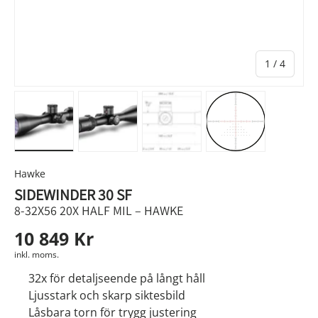
av
1
/
4
Ladda bild 1 i gallerivyn
Ladda bild 2 i gallerivyn
Ladda bild 3 i gallerivyn
Ladda bild 4 i g
Hawke
SIDEWINDER 30 SF
8-32X56 20X HALF MIL – HAWKE
10 849 Kr
inkl. moms.
32x för detaljseende på långt håll
Ljusstark och skarp siktesbild
Låsbara torn för trygg justering