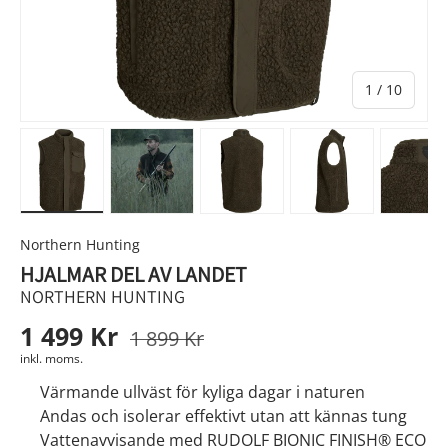
av
1
/
10
Ladda bild 1 i gallerivyn
Ladda bild 2 i gallerivyn
Ladda bild 3 i gallerivyn
Ladda bild 4 i g
Lad
Northern Hunting
HJALMAR DEL AV LANDET
NORTHERN HUNTING
1 499 Kr
1 899 Kr
inkl. moms.
Värmande ullväst för kyliga dagar i naturen
Andas och isolerar effektivt utan att kännas tung
Vattenavvisande med RUDOLF BIONIC FINISH® ECO