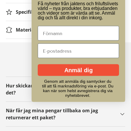
Få nyheter från jaktens och friluftslivets
värld – nya produkter, bra erbjudanden
Specifikationer
och videor som är värda att se. Anmäl
dig och få allt direkt i din inkorg.
Material
VANLIGA FRÅGOR
Anmäl dig
Genom att anmäla dig samtycker du
Hur skickar jag tillbaka ett paket eller byter
till att få marknadsföring via e-post. Du
kan när som helst avregistrera dig via
det?
nyhetsbrevet.
När får jag mina pengar tillbaka om jag
returnerar ett paket?