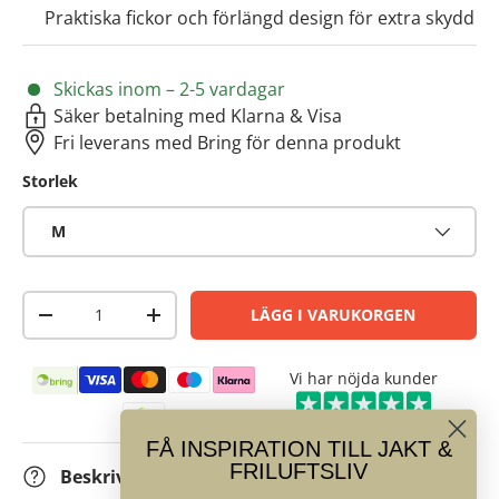
Praktiska fickor och förlängd design för extra skydd
Skickas inom – 2-5 vardagar
Säker betalning med Klarna & Visa
Fri leverans med Bring för denna produkt
Storlek
M
Antal
LÄGG I VARUKORGEN
-
+
Betalningsmetoder
Vi har nöjda kunder
FÅ INSPIRATION TILL JAKT &
FRILUFTSLIV
Beskrivning