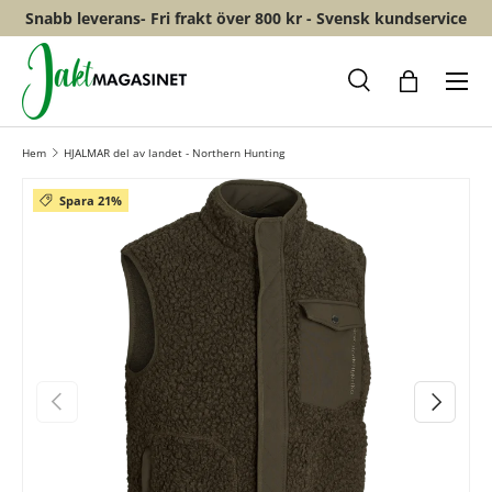
Snabb leverans- Fri frakt över 800 kr - Svensk kundservice
HOPPA TILL INNEHÅLL
Meny
Sök
Shopping
Hem
HJALMAR del av landet - Northern Hunting
Spara 21%
FÖREGÅENDE
NÄSTA