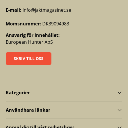
E-mail:
Info@jaktmagasinet.se
Momsnummer:
DK39094983
Ansvarig för innehållet:
European Hunter ApS
SKRIV TILL OSS
Kategorier
Användbara länkar
Anmäl dig till vårt nyhetsbrev