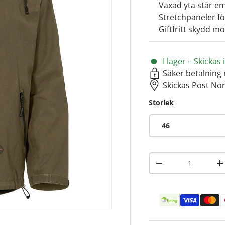
Vaxad yta står em
Stretchpaneler f
Giftfritt skydd m
I lager – Skicka
Säker betalning 
Skickas Post No
Storlek
46
Antal
-
+
Betalningsmetoder