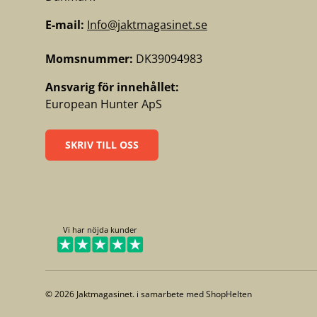
E-mail:
Info@jaktmagasinet.se
Momsnummer:
DK39094983
Ansvarig för innehållet:
European Hunter ApS
SKRIV TILL OSS
Vi har nöjda kunder
© 2026
Jaktmagasinet
. i samarbete med
ShopHelten