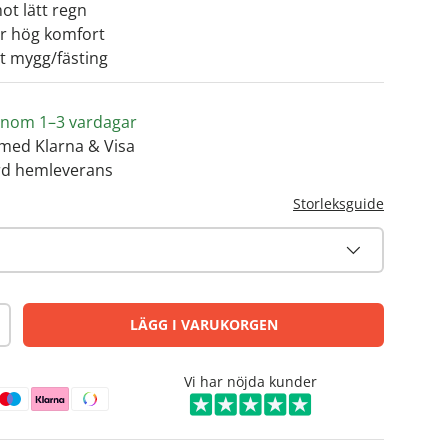
ot lätt regn
ör hög komfort
ot mygg/fästing
s inom 1–3 vardagar
med Klarna & Visa
rd hemleverans
Storleksguide
LÄGG I VARUKORGEN
Vi har nöjda kunder