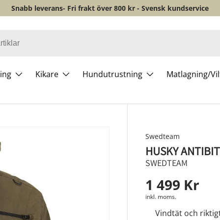
Snabb leverans- Fri frakt över 800 kr - Svensk kundservice
ing
Kikare
Hundutrustning
Matlagning/Vi
Swedteam
HUSKY ANTIBI
SWEDTEAM
1 499 Kr
inkl. moms.
Vindtät och riktig