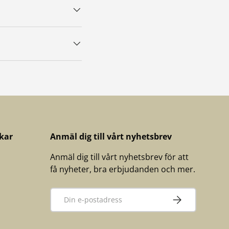
kar
Anmäl dig till vårt nyhetsbrev
Anmäl dig till vårt nyhetsbrev för att
få nyheter, bra erbjudanden och mer.
E-post
PRENUMERERA