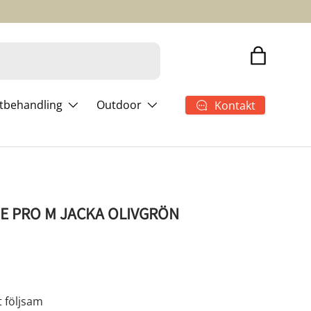
Shopping
ltbehandling
Outdoor
Kontakt
TE PRO M JACKA OLIVGRÖN
t följsam