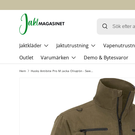
HOPPA TILL INNEHÅLL
Jaktkläder
Jaktutrustning
Vapenutrustn
Outlet
Varumärken
Demo & Bytesvaror
Hem
Husky Antibite Pro M jacka Olivgrön - Swedteam