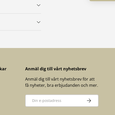
kar
Anmäl dig till vårt nyhetsbrev
Anmäl dig till vårt nyhetsbrev för att
få nyheter, bra erbjudanden och mer.
E-post
PRENUMERERA