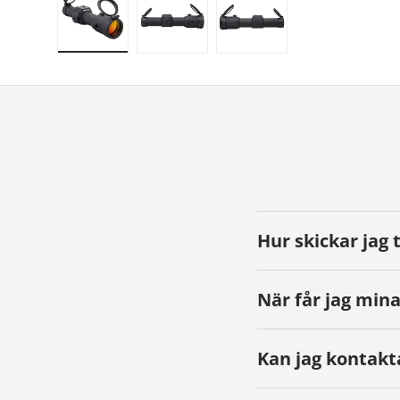
Ladda bild 1 i gallerivyn
Ladda bild 2 i gallerivyn
Ladda bild 3 i galleriv
Hur skickar jag 
När får jag mina
Kan jag kontakt