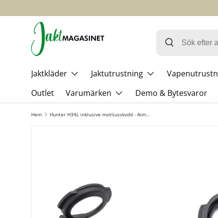
HOPPA TILL INNEHÅLL
Jaktkläder
Jaktutrustning
Vapenutrustn
Outlet
Varumärken
Demo & Bytesvaror
Hem
Hunter H34L inklusive motljusskydd - Aimpoint