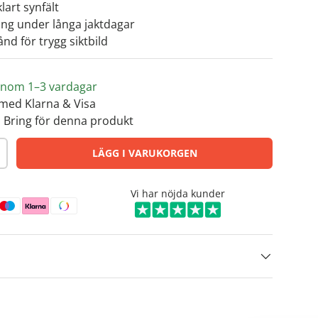
lart synfält
ng under långa jaktdagar
nd för trygg siktbild
s inom 1–3 vardagar
med Klarna & Visa
 Bring för denna produkt
LÄGG I VARUKORGEN
Vi har nöjda kunder