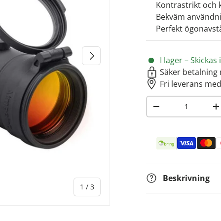
Kontrastrikt och k
Bekväm användni
Perfekt ögonavstå
NÄSTA
I lager – Skicka
Säker betalning 
Fri leverans med
Antal
-
+
Betalningsmetoder
Beskrivning
av
1
/
3