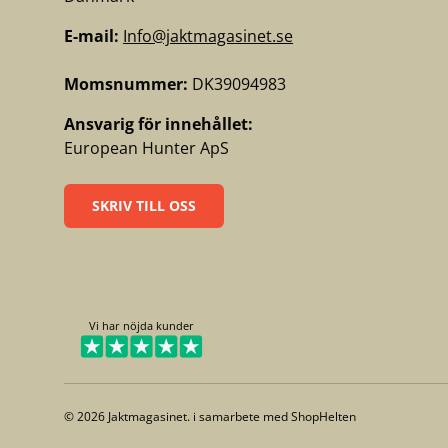
E-mail:
Info@jaktmagasinet.se
Momsnummer:
DK39094983
Ansvarig för innehållet:
European Hunter ApS
SKRIV TILL OSS
Vi har nöjda kunder
© 2026
Jaktmagasinet
. i samarbete med
ShopHelten