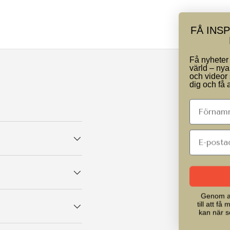
FÅ INSPIRATION TILL JAKT &
FRILUFTSLIV
Få nyheter från jaktens och friluftslivets
värld – nya produkter, bra erbjudanden
och videor som är värda att se. Anmäl
dig och få allt direkt i din inkorg.
Anmäl dig
Genom att anmäla dig samtycker du
till att få marknadsföring via e-post. Du
kan när som helst avregistrera dig via
nyhetsbrevet.