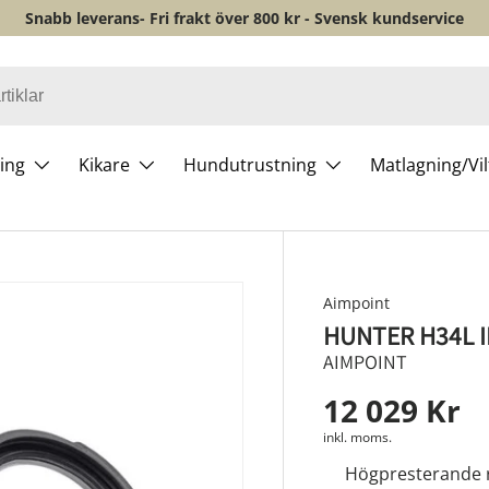
Snabb leverans- Fri frakt över 800 kr - Svensk kundservice
ing
Kikare
Hundutrustning
Matlagning/Vi
Aimpoint
HUNTER H34L 
AIMPOINT
12 029 Kr
inkl. moms.
Högpresterande 