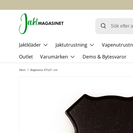
HOPPA TILL INNEHÅLL
Jaktkläder
Jaktutrustning
Vapenutrustn
Outlet
Varumärken
Demo & Bytesvaror
Hem
Älgplatta 47x31 cm