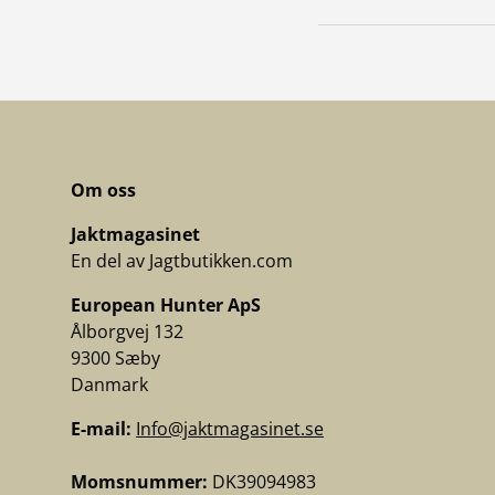
Om oss
Jaktmagasinet
En del av Jagtbutikken.com
European Hunter ApS
Ålborgvej 132
9300 Sæby
Danmark
E-mail:
Info@jaktmagasinet.se
Momsnummer:
DK39094983