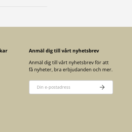
kar
Anmäl dig till vårt nyhetsbrev
Anmäl dig till vårt nyhetsbrev för att
få nyheter, bra erbjudanden och mer.
E-post
PRENUMERERA