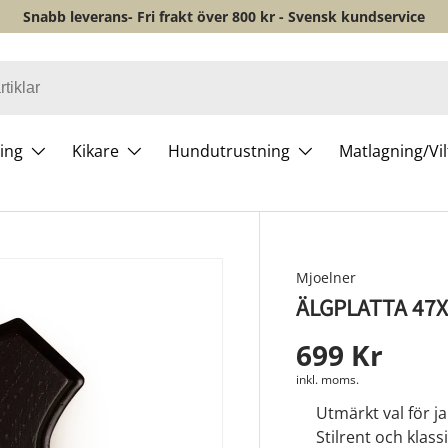
Snabb leverans- Fri frakt över 800 kr - Svensk kundservice
ing
Kikare
Hundutrustning
Matlagning/Vi
Mjoelner
ÄLGPLATTA 47
699 Kr
inkl. moms.
Utmärkt val för j
Stilrent och klass