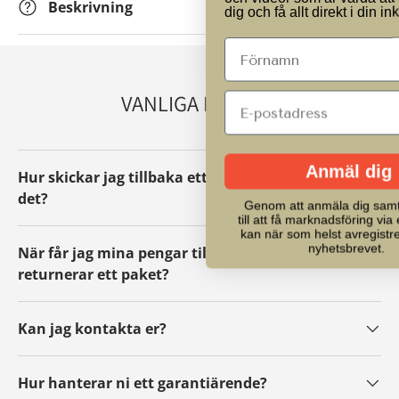
Beskrivning
dig och få allt direkt i din inkorg.
VANLIGA FRÅGOR
Anmäl dig
Hur skickar jag tillbaka ett paket eller byter
det?
Genom att anmäla dig samtycker du
till att få marknadsföring via e-post. Du
kan när som helst avregistrera dig via
nyhetsbrevet.
När får jag mina pengar tillbaka om jag
returnerar ett paket?
Kan jag kontakta er?
Hur hanterar ni ett garantiärende?