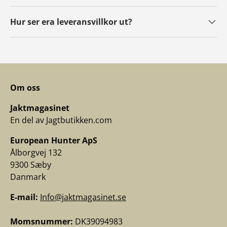
Hur ser era leveransvillkor ut?
Om oss
Jaktmagasinet
En del av Jagtbutikken.com
European Hunter ApS
Ålborgvej 132
9300 Sæby
Danmark
E-mail:
Info@jaktmagasinet.se
Momsnummer:
DK39094983