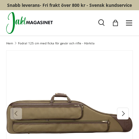
Snabb leverans- Fri frakt över 800 kr - Svensk kundservice
HOPPA TILL INNEHÅLL
Meny
Sök
Shopping
Hem
Fodral 125 cm med ficka för gevär och rifle - Härkila
FÖREGÅENDE
NÄSTA