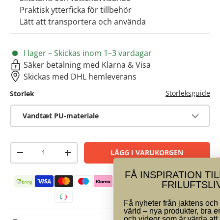
Praktisk ytterficka för tillbehör
Lätt att transportera och använda
I lager – Skickas inom 1–3 vardagar
Säker betalning med Klarna & Visa
Skickas med DHL hemleverans
Storleksguide
Storlek
Vandtæt PU-materiale
Antal
LÄGG I VARUKORGEN
-
+
FÅ INSPIRATION TILL JAKT &
Betalningsmetoder
Vi har nöjda kunder
FRILUFTSLIV
Få nyheter från jaktens och friluftslivets
värld – nya produkter, bra erbjudanden
och videor som är värda att se. Anmäl