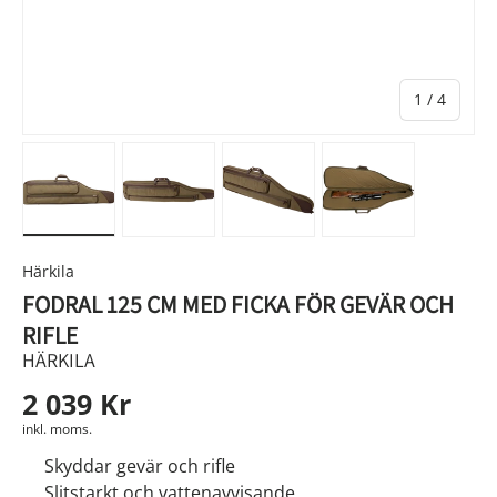
av
1
/
4
Ladda bild 1 i gallerivyn
Ladda bild 2 i gallerivyn
Ladda bild 3 i gallerivyn
Ladda bild 4 i g
Härkila
FODRAL 125 CM MED FICKA FÖR GEVÄR OCH
RIFLE
HÄRKILA
2 039 Kr
inkl. moms.
Skyddar gevär och rifle
Slitstarkt och vattenavvisande