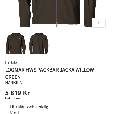
av
1
/
2
Ladda bild 1 i gallerivyn
Ladda bild 2 i gallerivyn
Härkila
LOGMAR HWS PACKBAR JACKA WILLOW
GREEN
HÄRKILA
5 819 Kr
inkl. moms.
Ultralätt och smidig
Vind