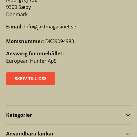
9300 Sæby
Danmark
E-mail:
Info@jaktmagasinet.se
Momsnummer:
DK39094983
Ansvarig för innehållet:
European Hunter ApS
SKRIV TILL OSS
Kategorier
Användbara länkar