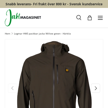
Snabb leverans- Fri frakt över 800 kr - Svensk kundservice
HOPPA TILL INNEHÅLL
Meny
Sök
Shopping
Hem
Logmar HWS packbar jacka Willow green - Härkila
FÖREGÅENDE
NÄSTA