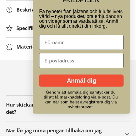
FRILUFTSLIV
Beskrivning
Få nyheter från jaktens och friluftslivets
värld – nya produkter, bra erbjudanden
och videor som är värda att se. Anmäl
dig och få allt direkt i din inkorg.
Specifikationer
Material
VANLIGA FRÅGOR
Anmäl dig
Genom att anmäla dig samtycker du
till att få marknadsföring via e-post. Du
kan när som helst avregistrera dig via
Hur skickar jag tillbaka ett paket eller byter
nyhetsbrevet.
det?
När får jag mina pengar tillbaka om jag