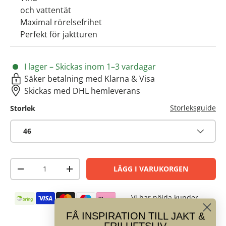
och vattentät
Maximal rörelsefrihet
Perfekt för jaktturen
I lager – Skickas inom 1–3 vardagar
Säker betalning med Klarna & Visa
Skickas med DHL hemleverans
Storleksguide
Storlek
46
Antal
LÄGG I VARUKORGEN
-
+
Betalningsmetoder
Vi har nöjda kunder
FÅ INSPIRATION TILL JAKT &