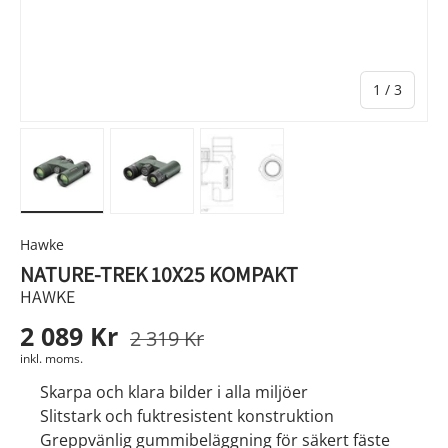
av
1
/
3
Ladda bild 1 i gallerivyn
Ladda bild 2 i gallerivyn
Ladda bild 3 i gallerivyn
Hawke
NATURE-TREK 10X25 KOMPAKT
HAWKE
2 089 Kr
2 319 Kr
inkl. moms.
Skarpa och klara bilder i alla miljöer
Slitstark och fuktresistent konstruktion
Greppvänlig gummibeläggning för säkert fäste