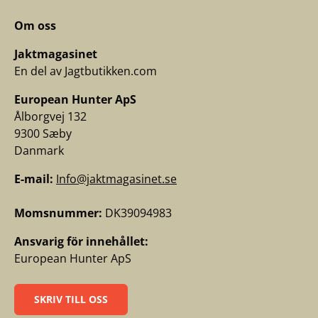
Om oss
Jaktmagasinet
En del av Jagtbutikken.com
European Hunter ApS
Ålborgvej 132
9300 Sæby
Danmark
E-mail:
Info@jaktmagasinet.se
Momsnummer:
DK39094983
Ansvarig för innehållet:
European Hunter ApS
SKRIV TILL OSS