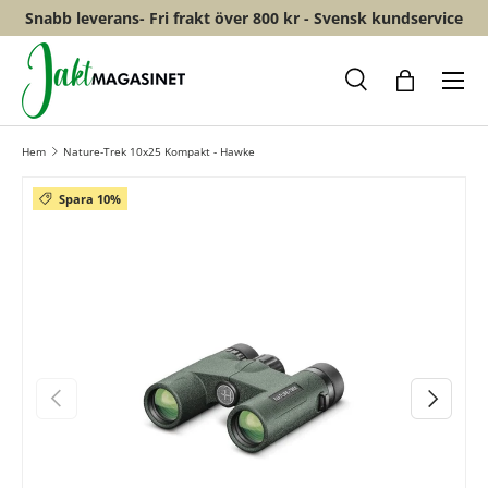
Snabb leverans- Fri frakt över 800 kr - Svensk kundservice
HOPPA TILL INNEHÅLL
Meny
Sök
Shopping
Hem
Nature-Trek 10x25 Kompakt - Hawke
Spara 10%
FÖREGÅENDE
NÄSTA