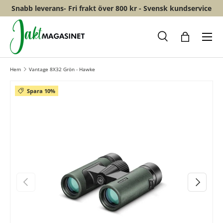
Snabb leverans- Fri frakt över 800 kr - Svensk kundservice
HOPPA TILL INNEHÅLL
Meny
Sök
Shopping
Hem
Vantage 8X32 Grön - Hawke
Spara 10%
FÖREGÅENDE
NÄSTA