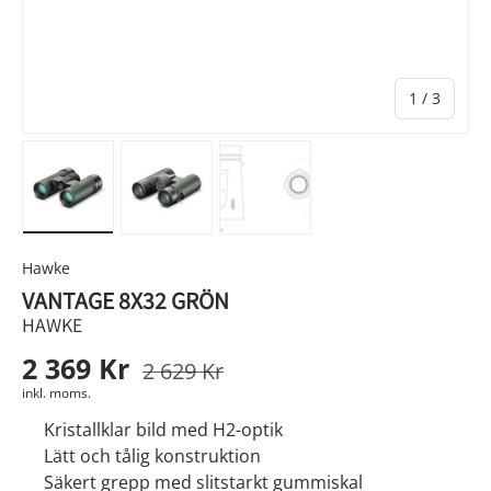
av
1
/
3
Ladda bild 1 i gallerivyn
Ladda bild 2 i gallerivyn
Ladda bild 3 i gallerivyn
Hawke
VANTAGE 8X32 GRÖN
HAWKE
2 369 Kr
2 629 Kr
inkl. moms.
Kristallklar bild med H2-optik
Lätt och tålig konstruktion
Säkert grepp med slitstarkt gummiskal