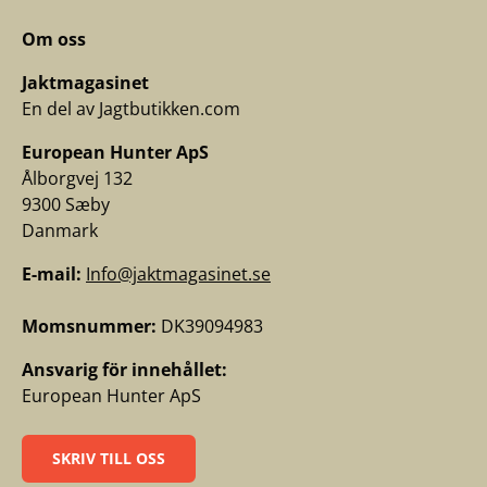
Om oss
Jaktmagasinet
En del av Jagtbutikken.com
European Hunter ApS
Ålborgvej 132
9300 Sæby
Danmark
E-mail:
Info@jaktmagasinet.se
Momsnummer:
DK39094983
Ansvarig för innehållet:
European Hunter ApS
SKRIV TILL OSS