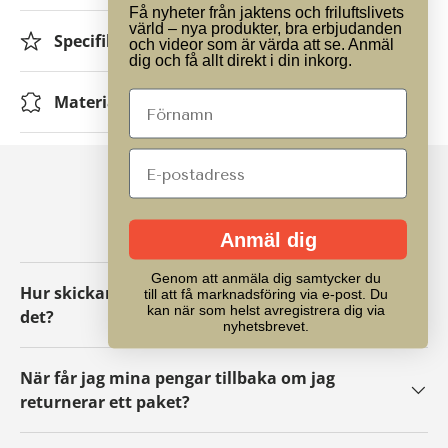
Få nyheter från jaktens och friluftslivets
värld – nya produkter, bra erbjudanden
Specifikationer
och videor som är värda att se. Anmäl
dig och få allt direkt i din inkorg.
Material
VANLIGA FRÅGOR
Anmäl dig
Genom att anmäla dig samtycker du
Hur skickar jag tillbaka ett paket eller byter
till att få marknadsföring via e-post. Du
kan när som helst avregistrera dig via
det?
nyhetsbrevet.
När får jag mina pengar tillbaka om jag
returnerar ett paket?