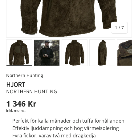
av
1
/
7
Ladda bild 1 i gallerivyn
Ladda bild 2 i gallerivyn
Ladda bild 3 i gallerivyn
Ladda bild 4 i g
Lad
Northern Hunting
HJORT
NORTHERN HUNTING
1 346 Kr
inkl. moms.
Perfekt för kalla månader och tuffa förhållanden
Effektiv ljuddämpning och hög värmeisolering
Fyra fickor, varav två med dragkedja