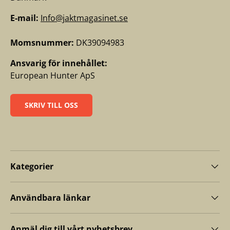
E-mail:
Info@jaktmagasinet.se
Momsnummer:
DK39094983
Ansvarig för innehållet:
European Hunter ApS
SKRIV TILL OSS
Kategorier
Användbara länkar
Anmäl dig till vårt nyhetsbrev