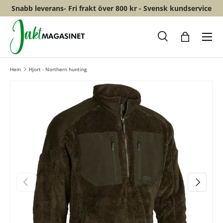
Snabb leverans- Fri frakt över 800 kr - Svensk kundservice
HOPPA TILL INNEHÅLL
Meny
Sök
Shopping
Hem
Hjort - Northern hunting
FÖREGÅENDE
NÄSTA