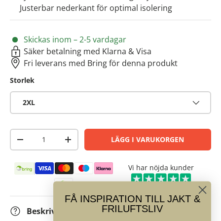
Justerbar nederkant för optimal isolering
Skickas inom – 2-5 vardagar
Säker betalning med Klarna & Visa
Fri leverans med Bring för denna produkt
Storlek
2XL
Antal
LÄGG I VARUKORGEN
-
+
Betalningsmetoder
Vi har nöjda kunder
FÅ INSPIRATION TILL JAKT &
FRILUFTSLIV
Beskrivning