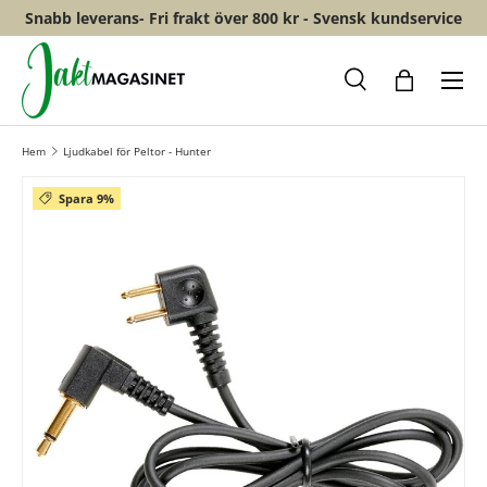
Snabb leverans- Fri frakt över 800 kr - Svensk kundservice
HOPPA TILL INNEHÅLL
Meny
Sök
Shopping
Hem
Ljudkabel för Peltor - Hunter
Spara 9%