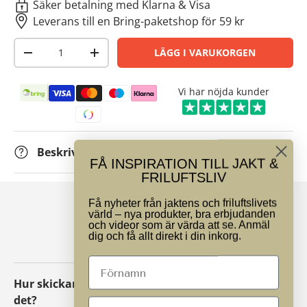
Säker betalning med Klarna & Visa
Leverans till en Bring-paketshop för 59 kr
Antal
LÄGG I VARUKORGEN
-
+
Betalningsmetoder
Vi har nöjda kunder
Beskrivning
FÅ INSPIRATION TILL JAKT &
FRILUFTSLIV
Få nyheter från jaktens och friluftslivets
värld – nya produkter, bra erbjudanden
VANLIGA FRÅGOR
och videor som är värda att se. Anmäl
dig och få allt direkt i din inkorg.
Hur skickar jag tillbaka ett paket eller byter
det?