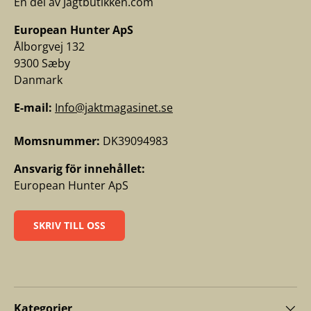
En del av Jagtbutikken.com
European Hunter ApS
Ålborgvej 132
9300 Sæby
Danmark
E-mail:
Info@jaktmagasinet.se
Momsnummer:
DK39094983
Ansvarig för innehållet:
European Hunter ApS
SKRIV TILL OSS
Kategorier