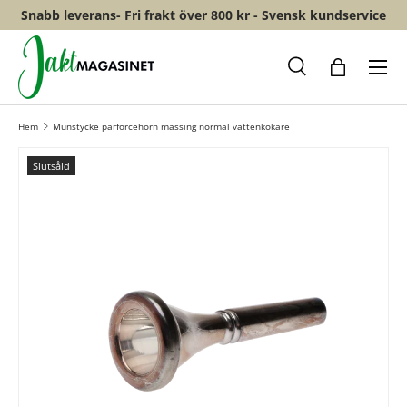
Snabb leverans- Fri frakt över 800 kr - Svensk kundservice
HOPPA TILL INNEHÅLL
Meny
Sök
Shopping
Hem
Munstycke parforcehorn mässing normal vattenkokare
Slutsåld