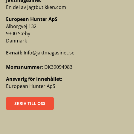
Jaktmagasinet
En del av Jagtbutikken.com
European Hunter ApS
Ålborgvej 132
9300 Sæby
Danmark
E-mail:
Info@jaktmagasinet.se
Momsnummer:
DK39094983
Ansvarig för innehållet:
European Hunter ApS
SKRIV TILL OSS