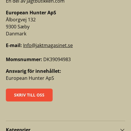
En del av Jagtbutikken.com
European Hunter ApS
Ålborgvej 132
9300 Sæby
Danmark
E-mail:
Info@jaktmagasinet.se
Momsnummer:
DK39094983
Ansvarig för innehållet:
European Hunter ApS
SKRIV TILL OSS
Kategorier