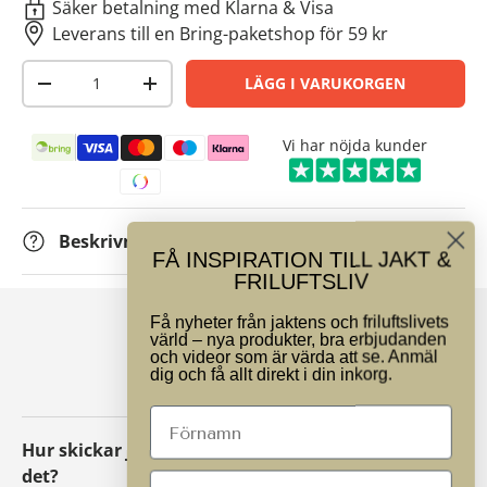
Säker betalning med Klarna & Visa
Leverans till en Bring-paketshop för 59 kr
Antal
LÄGG I VARUKORGEN
-
+
Betalningsmetoder
Vi har nöjda kunder
Beskrivning
FÅ INSPIRATION TILL JAKT &
FRILUFTSLIV
Få nyheter från jaktens och friluftslivets
värld – nya produkter, bra erbjudanden
VANLIGA FRÅGOR
och videor som är värda att se. Anmäl
dig och få allt direkt i din inkorg.
Hur skickar jag tillbaka ett paket eller byter
det?