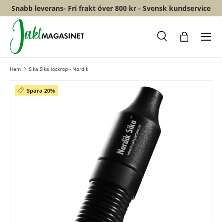
Snabb leverans- Fri frakt över 800 kr - Svensk kundservice
HOPPA TILL INNEHÅLL
Meny
Sök
Shopping
Hem
Sika Sika lockrop - Nordik
Spara 20%