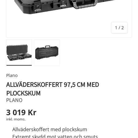
av
1
/
2
Ladda bild 1 i gallerivyn
Ladda bild 2 i gallerivyn
Plano
ALLVÄDERSKOFFERT 97,5 CM MED
PLOCKSKUM
PLANO
3 019 Kr
inkl. moms.
Allväderskoffert med plockskum
Extremt skydd mot vatten och smuts