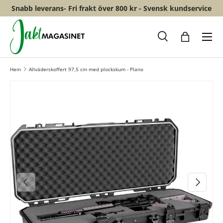
Snabb leverans- Fri frakt över 800 kr - Svensk kundservice
HOPPA TILL INNEHÅLL
Meny
Sök
Shopping
Hem
Allväderskoffert 97,5 cm med plockskum - Plano
FÖREGÅENDE
NÄSTA