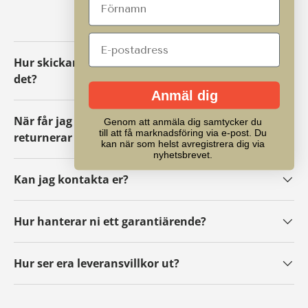
VANLIGA FRÅGOR
Hur skickar jag tillbaka ett paket eller byter
det?
Anmäl dig
När får jag mina pengar tillbaka om jag
Genom att anmäla dig samtycker du
till att få marknadsföring via e-post. Du
returnerar ett paket?
kan när som helst avregistrera dig via
nyhetsbrevet.
Kan jag kontakta er?
Hur hanterar ni ett garantiärende?
Hur ser era leveransvillkor ut?