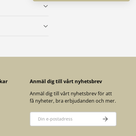
kar
Anmäl dig till vårt nyhetsbrev
Anmäl dig till vårt nyhetsbrev för att
få nyheter, bra erbjudanden och mer.
E-post
PRENUMERERA