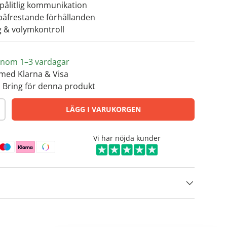
 pålitlig kommunikation
 påfrestande förhållanden
g & volymkontroll
s inom 1–3 vardagar
med Klarna & Visa
 Bring för denna produkt
LÄGG I VARUKORGEN
Vi har nöjda kunder