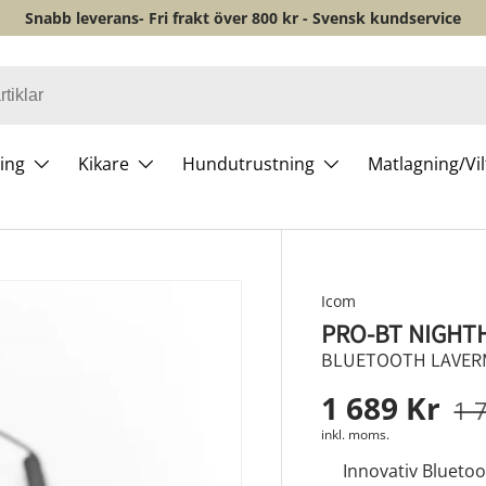
Snabb leverans- Fri frakt över 800 kr - Svensk kundservice
ing
Kikare
Hundutrustning
Matlagning/Vi
Icom
PRO-BT NIGH
BLUETOOTH LAVERM
1 689 Kr
1 
inkl. moms.
Innovativ Blueto