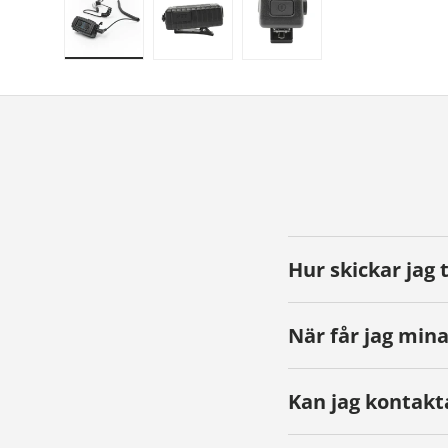
Ladda bild 1 i gallerivyn
Ladda bild 2 i gallerivyn
Ladda bild 3 i galleriv
Hur skickar jag 
När får jag mina
Kan jag kontakt