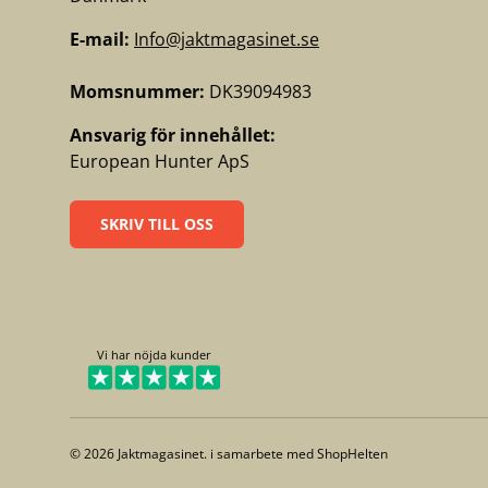
E-mail:
Info@jaktmagasinet.se
Momsnummer:
DK39094983
Ansvarig för innehållet:
European Hunter ApS
SKRIV TILL OSS
Vi har nöjda kunder
© 2026
Jaktmagasinet
. i samarbete med
ShopHelten