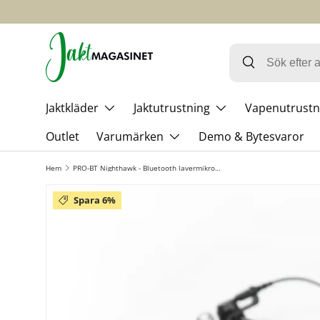
HOPPA TILL INNEHÅLL
Jaktkläder
Jaktutrustning
Vapenutrustn
Outlet
Varumärken
Demo & Bytesvaror
Hem
PRO-BT Nighthawk - Bluetooth lavermikrofon inkl laddkabel - ProEquip
Spara 6%