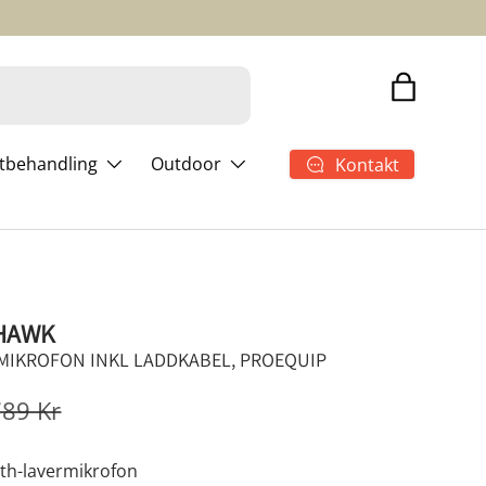
Shopping
ltbehandling
Outdoor
Kontakt
THAWK
IKROFON INKL LADDKABEL, PROEQUIP
789 Kr
oth-lavermikrofon