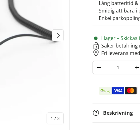
Lång batteritid &
Smidig att bära i
Enkel parkopplin
NÄSTA
I lager – Skicka
Säker betalning 
Fri leverans med
Antal
-
+
Betalningsmetoder
Beskrivning
av
1
/
3