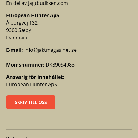
En del av Jagtbutikken.com
European Hunter ApS
Ålborgvej 132
9300 Sæby
Danmark
E-mail:
Info@jaktmagasinet.se
Momsnummer:
DK39094983
Ansvarig för innehållet:
European Hunter ApS
SKRIV TILL OSS