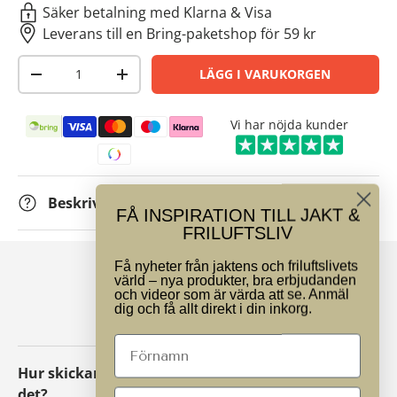
Säker betalning med Klarna & Visa
Leverans till en Bring-paketshop för 59 kr
Antal
LÄGG I VARUKORGEN
-
+
Betalningsmetoder
Vi har nöjda kunder
Beskrivning
FÅ INSPIRATION TILL JAKT &
FRILUFTSLIV
Få nyheter från jaktens och friluftslivets
värld – nya produkter, bra erbjudanden
VANLIGA FRÅGOR
och videor som är värda att se. Anmäl
dig och få allt direkt i din inkorg.
Hur skickar jag tillbaka ett paket eller byter
det?