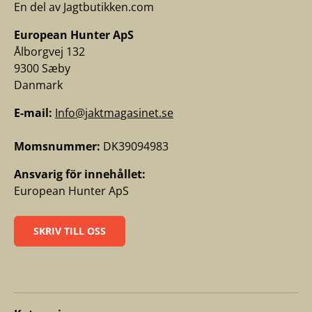
En del av Jagtbutikken.com
European Hunter ApS
Ålborgvej 132
9300 Sæby
Danmark
E-mail:
Info@jaktmagasinet.se
Momsnummer:
DK39094983
Ansvarig för innehållet:
European Hunter ApS
SKRIV TILL OSS