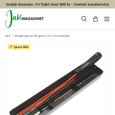
Snabb leverans- Fri frakt över 800 kr - Svensk kundservice
HOPPA TILL INNEHÅLL
Meny
Sök
Shopping
Hem
Rengöringssats för gevär 6,5-7 mm plastlåda
Spara 46%