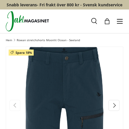
Snabb leverans- Fri frakt över 800 kr - Svensk kundservice
HOPPA TILL INNEHÅLL
Meny
Sök
Shopping
Hem
Rowan stretchshorts Moonlit Ocean - Seeland
Spara 18%
FÖREGÅENDE
NÄSTA