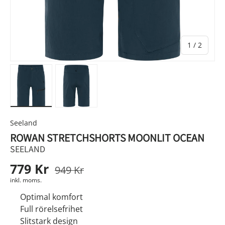
av
1
/
2
Ladda bild 1 i gallerivyn
Ladda bild 2 i gallerivyn
Seeland
ROWAN STRETCHSHORTS MOONLIT OCEAN
SEELAND
779 Kr
949 Kr
inkl. moms.
Optimal komfort
Full rörelsefrihet
Slitstark design