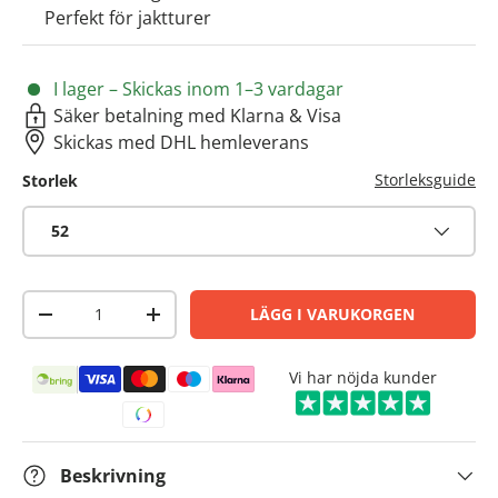
Perfekt för jaktturer
I lager – Skickas inom 1–3 vardagar
Säker betalning med Klarna & Visa
Skickas med DHL hemleverans
Storleksguide
Storlek
52
Antal
LÄGG I VARUKORGEN
-
+
Betalningsmetoder
Vi har nöjda kunder
FÅ INS
Beskrivning