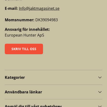
E-mail:
Info@jaktmagasinet.se
Momsnummer:
DK39094983
Ansvarig för innehållet:
European Hunter ApS
SKRIV TILL OSS
Kategorier
Användbara länkar
Anmäl dig till vårt nyhetsbrev