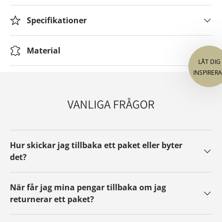
Få nyhete
värld – n
Specifikationer
och video
dig och få
Material
VANLIGA FRÅGOR
Genom 
Hur skickar jag tillbaka ett paket eller byter
till att
kan när
det?
När får jag mina pengar tillbaka om jag
returnerar ett paket?