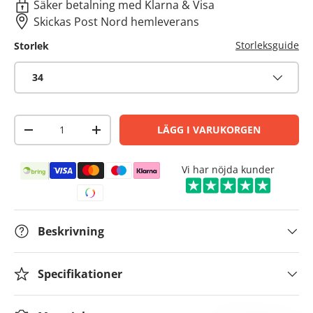
Säker betalning med Klarna & Visa
Skickas Post Nord hemleverans
Storleksguide
Storlek
34
Antal
LÄGG I VARUKORGEN
-
+
Betalningsmetoder
Vi har nöjda kunder
Beskrivning
FÅ INSPIRATION TILL JAKT &
FRILUFTSLIV
Specifikationer
Få nyheter från jaktens och friluftslivets
värld – nya produkter, bra erbjudanden
och videor som är värda att se. Anmäl