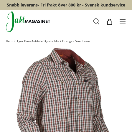
Snabb leverans- Fri frakt över 800 kr - Svensk kundservice
HOPPA TILL INNEHÅLL
Meny
Sök
Shopping
Hem
Lynx Dam Antibite Skjorta Mörk Orange - Swedteam