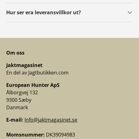
Hur ser era leveransvillkor ut?
Om oss
Jaktmagasinet
En del av Jagtbutikken.com
European Hunter ApS
Ålborgvej 132
9300 Sæby
Danmark
E-mail:
Info@jaktmagasinet.se
Momsnummer:
DK39094983