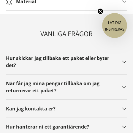
Material
dig och få allt direkt i din inkorg.
LÅT DIG
INSPIRERAS
VANLIGA FRÅGOR
Anmäl dig
Hur skickar jag tillbaka ett paket eller byter
det?
Genom att anmäla dig samtycker du
till att få marknadsföring via e-post. Du
kan när som helst avregistrera dig via
nyhetsbrevet.
När får jag mina pengar tillbaka om jag
returnerar ett paket?
Kan jag kontakta er?
Hur hanterar ni ett garantiärende?